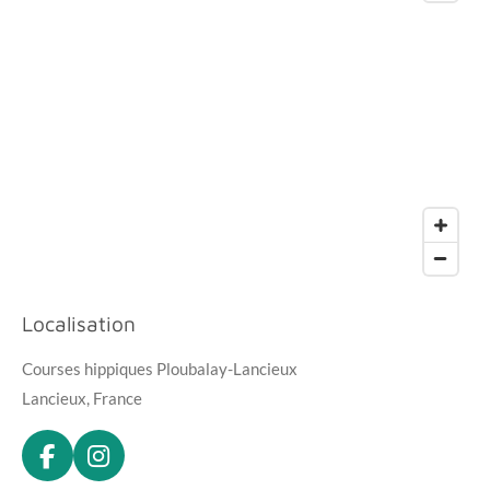
Localisation
Courses hippiques Ploubalay-Lancieux
Lancieux, France
F
I
a
n